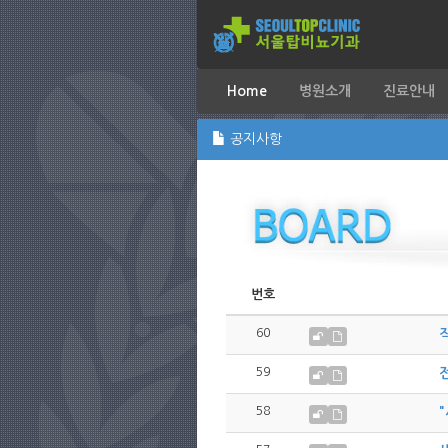
Home
병원소개
진료안내
공지사항
번호
60
직
59
58