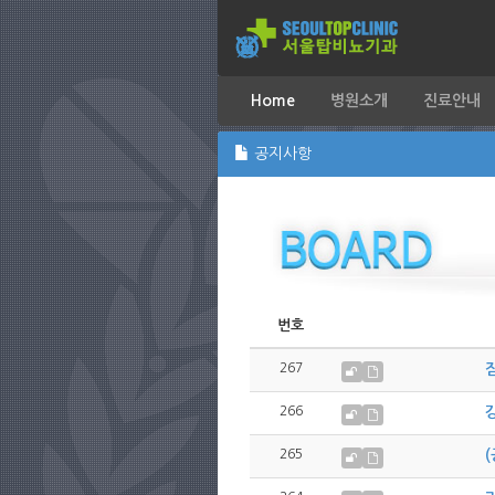
Home
병원소개
진료안내
공지사항
번호
267
잠
266
강
265