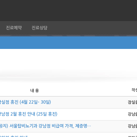
진료예약
진료상담
작
내 용
실점 휴진 (4월 22일- 30일)
잠실
남점 2월 휴진 안내 (25일 휴진)
강남
(공지) 서울탑비뇨기과 강남점 비급여 가격, 제증명…
강남