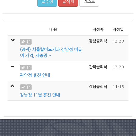
글수정
글삭제
리스트
내 용
작성자
작성일
강남클리닉
12-23
(공지) 서울탑비뇨기과 강남점 비급
여 가격, 제증명…
관악클리닉
12-20
관악점 휴진 안내
강남클리닉
11-16
강남점 11월 휴진 안내