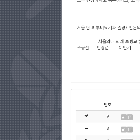
모두 건강하시고 행복하시고, 또 부
서울 탑 피부비뇨기과 원장/ 전문
서울의대 외래 초빙교
조규선 민경준 이안기 
번호
9
8