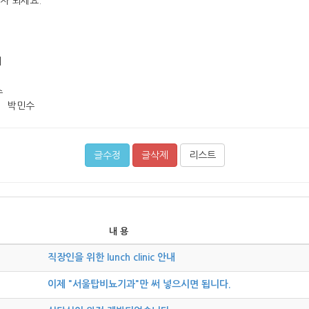
자 되세요.
의
수
박민수
글수정
글삭제
리스트
내 용
직장인을 위한 lunch clinic 안내
이제 "서울탑비뇨기과"만 써 넣으시면 됩니다.