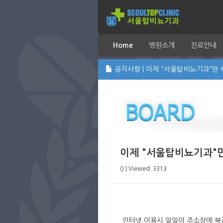
Home
병원소개
진료안내
공지사항 | 이제 "서울탑비뇨기과"만 
이제 "서울탑비뇨기과"만
() | Viewed: 3313
인터넷 이용시 일일이 주소창에 복