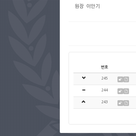
원장 이안기
번호
245
244
243